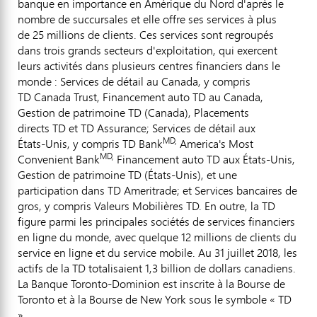
banque en importance en Amérique du Nord d'après le
nombre de succursales et elle offre ses services à plus
de 25 millions de clients. Ces services sont regroupés
dans trois grands secteurs d'exploitation, qui exercent
leurs activités dans plusieurs centres financiers dans le
monde : Services de détail au
Canada
, y compris
TD Canada Trust, Financement auto TD au
Canada
,
Gestion de
patrimoine TD (
Canada
), Placements
directs TD et TD Assurance; Services de détail aux
MD,
États‑Unis, y compris TD Bank
America's Most
MD,
Convenient Bank
Financement auto TD aux États-Unis,
Gestion de
patrimoine TD (États-Unis), et une
participation dans TD Ameritrade; et Services bancaires de
gros, y compris Valeurs Mobilières TD. En outre, la TD
figure parmi les principales sociétés de services financiers
en ligne du monde, avec quelque 12 millions de clients du
service en ligne et du service mobile. Au 31 juillet 2018, les
actifs de la TD totalisaient 1,3 billion de dollars canadiens.
La Banque Toronto-Dominion est inscrite à la Bourse de
Toronto
et à la Bourse de
New York
sous le symbole « TD
».