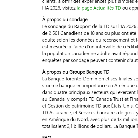
clients, à offrir des expériences plus simples
l'IA 2026, visitez
la page Actualités TD
ou appr
À propos du sondage
Le sondage du Rapport de la TD sur l'IA 2026 a 
de 2 501 Canadiens de 18 ans ou plus ont été i
adulte selon les données du recensement et fo
est mesurée à l'aide d'un intervalle de crédibi
la population canadienne adulte avait répondu
enquêtes par sondage peuvent contenir d'autre
À propos du Groupe
Banque
TD
La Banque Toronto-Dominion et ses filiales so
sixième banque en importance en Amérique du N
dans quatre principaux secteurs qui exercent 
au Canada, y compris TD Canada Trust et Fin
et Gestion de patrimoine TD aux États-Unis; 
TD Assurance; et Services bancaires de gros,
en Amérique du Nord, avec plus de 13 millions 
totalisaient 2,1 billions de dollars. La Banqu
FAQ