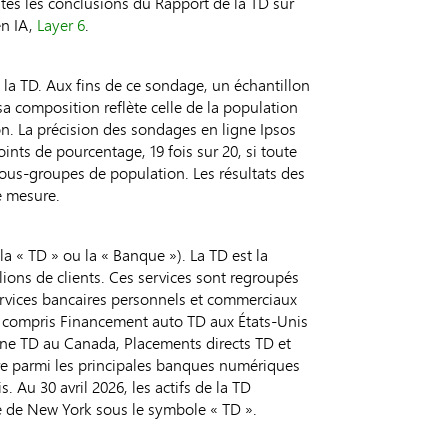
outes les conclusions du Rapport de la TD sur
en IA,
Layer 6
.
e la TD. Aux fins de ce sondage, un échantillon
sa composition reflète celle de la population
on. La précision des sondages en ligne Ipsos
ints de pourcentage, 19 fois sur 20, si toute
sous-groupes de population. Les résultats des
e mesure.
a « TD » ou la « Banque »). La TD est la
lions de clients. Ces services sont regroupés
Services bancaires personnels et commerciaux
y compris Financement auto TD aux États-Unis
ine TD au Canada, Placements directs TD et
ure parmi les principales banques numériques
 Au 30 avril 2026, les actifs de la TD
rse de New York sous le symbole « TD ».