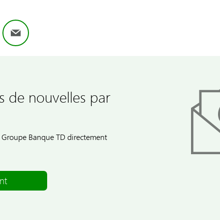
ok
nkedIn
Email
s de nouvelles par
du Groupe Banque TD directement
nt