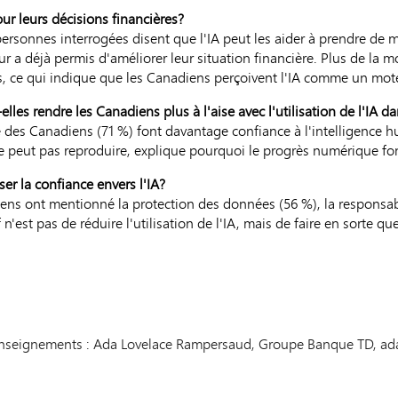
pour leurs décisions financières?
rsonnes interrogées disent que l'IA peut les aider à prendre de me
r a déjà permis d'améliorer leur situation financière. Plus de la mo
cès, ce qui indique que les Canadiens perçoivent l'IA comme un mot
les rendre les Canadiens plus à l'aise avec l'utilisation de l'IA da
é des Canadiens (71 %) font davantage confiance à l'intelligence h
 peut pas reproduire, explique pourquoi le progrès numérique fonc
ser la confiance envers l'IA?
ens ont mentionné la protection des données (56 %), la responsabil
n'est pas de réduire l'utilisation de l'IA, mais de faire en sorte que
renseignements : Ada Lovelace Rampersaud, Groupe Banque TD, 