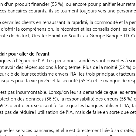
on d'un produit financier (55 %), ou encore pour planifier leur retr
ices bancaires courants, ils se tournent toujours vers une personne
e servir les clients en rehaussant la rapidité, la commodité et la pe
d'offrir la compréhension, le réconfort et les conseils dont les cl
dente de district, Greater Hamilton South, au Groupe Banque TD. C
lair pour aller de l'avant
ues à l'égard de l'IA. Les personnes sondées sont ouvertes à son
t avoir des répercussions à long terme. Plus de la moitié (52 %) d
eur clé de leur scepticisme envers l'IA; les trois principaux facteurs
risques pour la vie privée et la sécurité (55 %) et le manque de res
'est pas insurmontable. Lorsqu'on leur a demandé ce que les entre
tection des données (56 %), la responsabilité des erreurs (55 %) e
9 % d'entre eux se disent à l'aise que les banques utilisent l'IA, t
est pas de réduire l'utilisation de l'IA, mais de faire en sorte que ce
ne les services bancaires, et elle est directement liée à sa stratégi