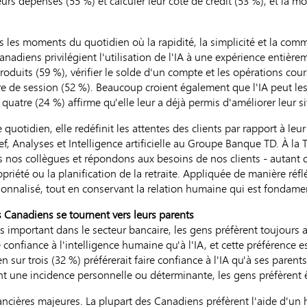
leurs dépenses (55 %) et calculer leur cote de crédit (53 %), et la moi
s les moments du quotidien où la rapidité, la simplicité et la com
Canadiens privilégient l'utilisation de l'IA à une expérience entièr
oduits (59 %), vérifier le solde d'un compte et les opérations coura
e de session (52 %). Beaucoup croient également que l'IA peut les
quatre (24 %) affirme qu'elle leur a déjà permis d'améliorer leur si
quotidien, elle redéfinit les attentes des clients par rapport à leu
f, Analyses et Intelligence artificielle au Groupe Banque TD. À la T
s nos collègues et répondons aux besoins de nos clients - autant
été ou la planification de la retraite. Appliquée de manière réflé
rsonnalisé, tout en conservant la relation humaine qui est fondame
s Canadiens se tournent vers leurs parents
us important dans le secteur bancaire, les gens préfèrent toujours
onfiance à l'intelligence humaine qu'à l'IA, et cette préférence es
sur trois (32 %) préférerait faire confiance à l'IA qu'à ses parents
ont une incidence personnelle ou déterminante, les gens préfèrent
nancières majeures. La plupart des Canadiens préfèrent l'aide d'un