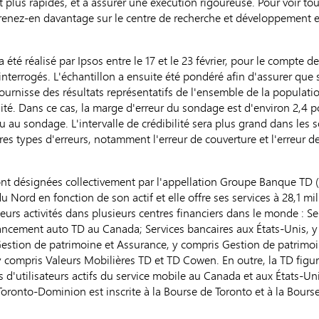
 et plus rapides, et à assurer une exécution rigoureuse. Pour voir t
enez-en davantage sur le centre de recherche et développement 
été réalisé par Ipsos entre le 17 et le 23 février, pour le compte d
nterrogés. L'échantillon a ensuite été pondéré afin d'assurer que 
urnisse des résultats représentatifs de l'ensemble de la populati
lité. Dans ce cas, la marge d'erreur du sondage est d'environ 2,4 po
 au sondage. L'intervalle de crédibilité sera plus grand dans les 
s types d'erreurs, notamment l'erreur de couverture et l'erreur d
nt désignées collectivement par l'appellation Groupe Banque TD (l
ord en fonction de son actif et elle offre ses services à 28,1 mil
leurs activités dans plusieurs centres financiers dans le monde : 
ancement auto TD au Canada; Services bancaires aux États-Unis, 
Gestion de patrimoine et Assurance, y compris Gestion de patrimo
 y compris Valeurs Mobilières TD et TD Cowen. En outre, la TD fig
d'utilisateurs actifs du service mobile au Canada et aux États-Unis.
e Toronto-Dominion est inscrite à la Bourse de Toronto et à la Bou