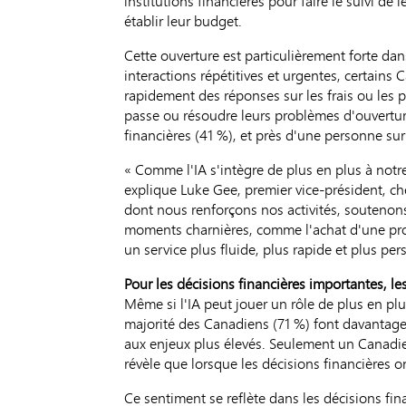
institutions financières pour faire le suivi de 
établir leur budget.
Cette ouverture est particulièrement forte dan
interactions répétitives et urgentes, certains 
rapidement des réponses sur les frais ou les pr
passe ou résoudre leurs problèmes d'ouvertur
financières (41 %), et près d'une personne sur 
« Comme l'IA s'intègre de plus en plus à notre 
explique Luke Gee, premier vice-président, che
dont nous renforçons nos activités, soutenon
moments charnières, comme l'achat d'une propri
un service plus fluide, plus rapide et plus pe
Pour les décisions financières importantes, le
Même si l'IA peut jouer un rôle de plus en pl
majorité des Canadiens (71 %) font davantage c
aux enjeux plus élevés. Seulement un Canadien 
révèle que lorsque les décisions financières 
Ce sentiment se reflète dans les décisions fi