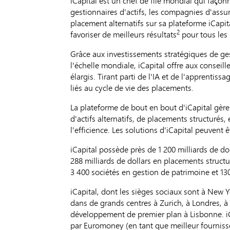
iCapital est un chef de file mondial qui façon
gestionnaires d'actifs, les compagnies d'assur
placement alternatifs sur sa plateforme iCapi
2
favoriser de meilleurs résultats
pour tous les 
Grâce aux investissements stratégiques de gest
l'échelle mondiale, iCapital offre aux consei
élargis. Tirant parti de l'IA et de l'apprenti
liés au cycle de vie des placements.
La plateforme de bout en bout d'iCapital gère l
d'actifs alternatifs, de placements structurés,
l'efficience. Les solutions d'iCapital peuvent
iCapital possède près de 1 200 milliards de do
288 milliards de dollars en placements structuré
3 400 sociétés en gestion de patrimoine et 130
iCapital, dont les sièges sociaux sont à New 
dans de grands centres à Zurich, à Londres, à
développement de premier plan à Lisbonne. i
par Euromoney (en tant que meilleur fourniss