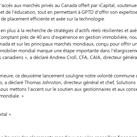
l'accès aux marchés privés au Canada offert par iCapital, soutenue
et de l'éducation, tout en permettant à GPTD d'offrir son experti
de placement efficiente et axée sur la technologie.
en plus à la recherche de stratégies d'actifs réels résilientes et a
omptant près de 40 ans d'expérience en gestion immobilière, nous 
nada et sur les principaux marchés mondiaux, conçu pour offrir un 
mobilier mondial marque une étape importante dans l'élargissemen
iés canadiens », a déclaré Andrew Croll, CFA, CAIA, directeur géné
térieure, ce deuxième lancement souligne notre volonté commune d'é
ns, a déclaré Thomas Johnston, directeur général et chef, Solutions 
, nous mettons l'accent sur le soutien aux gestionnaires et aux con
e mondiale. »
ital ».