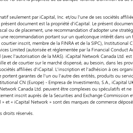
atif seulement par iCapital, Inc. et/ou l'une de ses sociétés affilié
Le présent document est la propriété d'iCapital. Le présent docume
iscal ou de placement, une recommandation d'adopter une stratégie
ou une recommandation portant sur un quelconque intérêt dans un fo
n courtier inscrit, membre de la FINRA et de la SIPC), Institutiona
vices Limited (autorisée et réglementée par la Financial Conduct A
td (avec l'autorisation de la MAS). iCapital Network Canada Ltd. est 
lle et de courtier sur le marché dispensé, au besoin, dans les provi
ociétés affiliées d'iCapital. L'inscription et l'adhésion à ces org
 portent garantes de l'un ou l'autre des entités, produits ou serv
nstitutional CN (Europe) - Empresa de Investimento, S.A., iCapital U
l Network Canada Ltd. peuvent être complexes ou spéculatifs et ne 
acement inscrit auprès de la Securities and Exchange Commission et 
ital » et « iCapital Network » sont des marques de commerce déposé
s droits réservés.