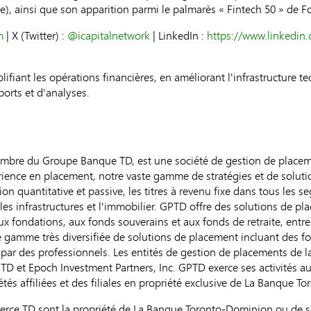
), ainsi que son apparition parmi le palmarès « Fintech 50 » de F
m
| X (Twitter) :
@icapitalnetwork
| LinkedIn :
https://www.linkedin
plifiant les opérations financières, en améliorant l'infrastructure
orts et d'analyses.
mbre du Groupe Banque TD, est une société de gestion de placem
rience en placement, notre vaste gamme de stratégies et de solut
n quantitative et passive, les titres à revenu fixe dans tous les se
 les infrastructures et l'immobilier. GPTD offre des solutions de pl
aux fondations, aux fonds souverains et aux fonds de retraite, entre
une gamme très diversifiée de solutions de placement incluant de
par des professionnels. Les entités de gestion de placements de la 
TD et Epoch Investment Partners, Inc. GPTD exerce ses activités au
étés affiliées et des filiales en propriété exclusive de La Banque 
rce TD sont la propriété de La Banque Toronto-Dominion ou de ses