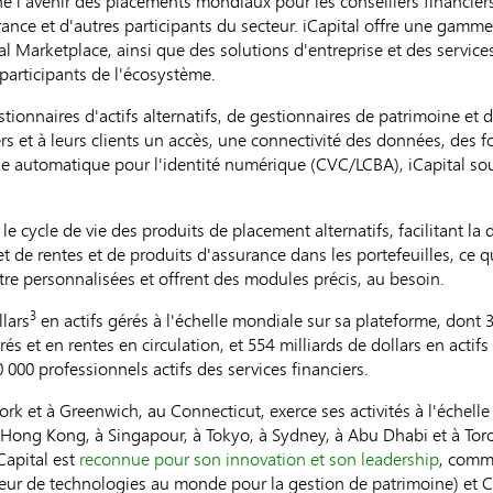
ne l'avenir des placements mondiaux pour les conseillers financiers
ance et d'autres participants du secteur. iCapital offre une gamme
tal Marketplace, ainsi que des solutions d'entreprise et des servi
participants de l'écosystème.
ionnaires d'actifs alternatifs, de gestionnaires de patrimoine et 
llers et à leurs clients un accès, une connectivité des données, de
ssage automatique pour l'identité numérique (CVC/LCBA), iCapital s
e cycle de vie des produits de placement alternatifs, facilitant la d
 et de rentes et de produits d'assurance dans les portefeuilles, ce qu
 être personnalisées et offrent des modules précis, au besoin.
3
llars
en actifs gérés à l'échelle mondiale sur sa plateforme, dont 312
s et en rentes en circulation, et 554 milliards de dollars en actifs 
 000 professionnels actifs des services financiers.
York et à Greenwich, au Connecticut, exerce ses activités à l'éche
 Hong Kong, à Singapour, à Tokyo, à Sydney, à Abu Dhabi et à Toro
Capital est
reconnue pour son innovation et son leadership
, comme
eur de technologies au monde pour la gestion de patrimoine) et C